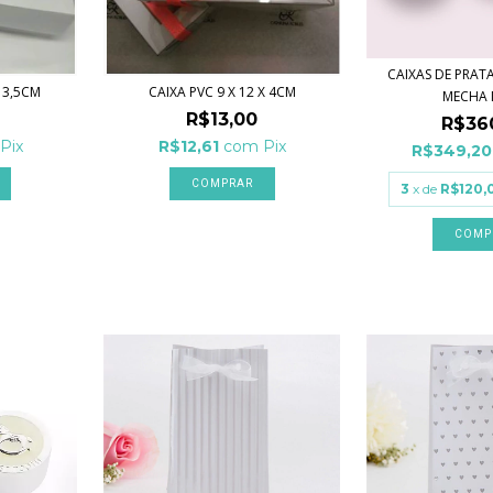
CAIXAS DE PRATA
X 3,5CM
CAIXA PVC 9 X 12 X 4CM
MECHA D
R$13,00
R$36
Pix
R$12,61
com
Pix
R$349,2
3
x de
R$120,