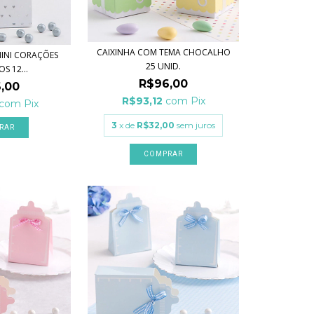
CAIXINHA COM TEMA CHOCALHO
MINI CORAÇÕES
25 UNID.
S 12...
R$96,00
,00
R$93,12
com
Pix
com
Pix
3
x de
R$32,00
sem juros