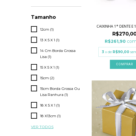
Tamanho
CAIXINHA 1* DENTE E
12cm (1)
R$270,0
13 X 5 X 1 (1)
R$261,90
co
14 Cm Borda Grossa
3
x de
R$90,00
sem
Lisa (1)
COMPRAR
15 X 5 X 1 (1)
15cm (2)
15cm Borda Grossa Ou
Lisa Ranhura (1)
18 X 5 X 1 (1)
18 X13cm (1)
VER TODOS