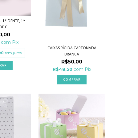
: 1* DENTE, 1*
E C...
0,00
0
com
Pix
CAIXAS RÍGIDA CARTONADA
00
sem juros
BRANCA
R$50,00
R$48,50
com
Pix
COMPRAR