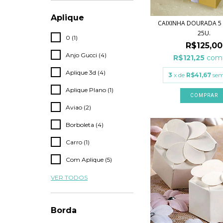
Aplique
CAIXINHA DOURADA 5 
25U.
0 (1)
R$125,00
Anjo Gucci (4)
R$121,25
com
Aplique 3d (4)
3
x de
R$41,67
sem
Aplique Plano (1)
Aviao (2)
Borboleta (4)
Carro (1)
Com Aplique (5)
VER TODOS
Borda