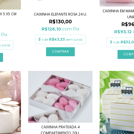
CAIXINHA EM MAM
X 5 X5 CM
CAIXINHA ELEFANTE ROSA 24 U.
UNI
R$130,00
R$96
R$126,10
com
Pix
R$93,12
Pix
3
x de
R$43,33
sem juros
3
x de
R$32,
 juros
CAIXINHA PRATEADA 4
COMPARTIMENTO 20U.