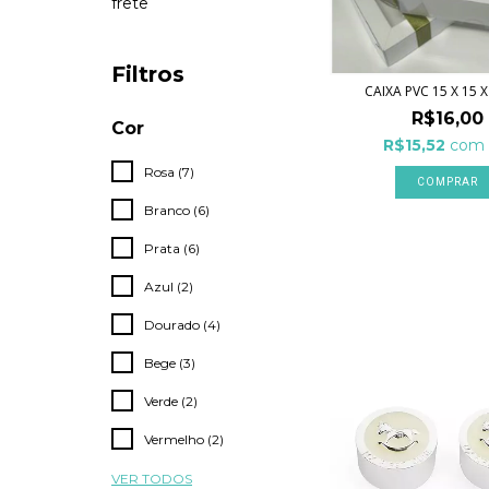
frete
Filtros
CAIXA PVC 15 X 15 
R$16,00
Cor
R$15,52
com
Rosa (7)
Branco (6)
Prata (6)
Azul (2)
Dourado (4)
Bege (3)
Verde (2)
Vermelho (2)
VER TODOS