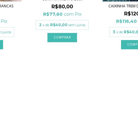
BRANCAS
CAIXINHA TREM 
R$80,00
R$12
R$77,60
com
Pix
Pix
R$116,4
2
x de
R$40,00
sem juros
 juros
3
x de
R$40,