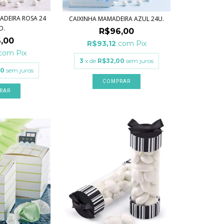
ADEIRA ROSA 24
CAIXINHA MAMADEIRA AZUL 24U.
D.
R$96,00
,00
R$93,12
com
Pix
com
Pix
3
x de
R$32,00
sem juros
00
sem juros