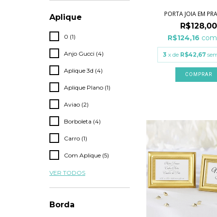
PORTA JOIA EM PR
Aplique
R$128,00
0 (1)
R$124,16
co
Anjo Gucci (4)
3
x de
R$42,67
sem
Aplique 3d (4)
COMPRAR
Aplique Plano (1)
Aviao (2)
Borboleta (4)
Carro (1)
Com Aplique (5)
VER TODOS
Borda