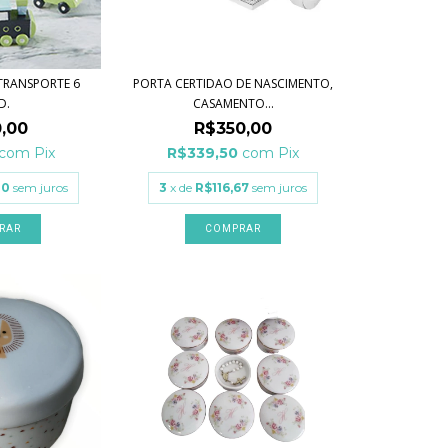
TRANSPORTE 6
PORTA CERTIDAO DE NASCIMENTO,
D.
CASAMENTO...
,00
R$350,00
com
Pix
R$339,50
com
Pix
00
sem juros
3
x de
R$116,67
sem juros