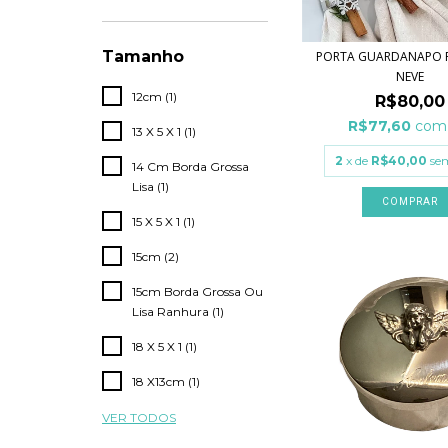
Tamanho
PORTA GUARDANAPO 
NEVE
12cm (1)
R$80,00
R$77,60
com
13 X 5 X 1 (1)
2
x de
R$40,00
se
14 Cm Borda Grossa
Lisa (1)
15 X 5 X 1 (1)
15cm (2)
15cm Borda Grossa Ou
Lisa Ranhura (1)
18 X 5 X 1 (1)
18 X13cm (1)
VER TODOS