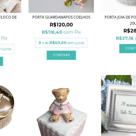
FLOCO DE
PORTA GUARDANAPOS COELHOS
PORTA JOIA DE P
20U
R$120,00
R$28
R$116,40
com
Pix
Pix
R$27,16
3
x de
R$40,00
sem juros
m juros
COMP