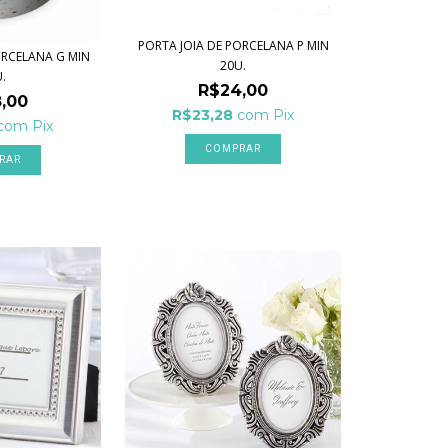
PORTA JOIA DE PORCELANA P MIN
ORCELANA G MIN
20U.
.
R$24,00
,00
R$23,28
com
Pix
com
Pix
COMPRAR
RAR