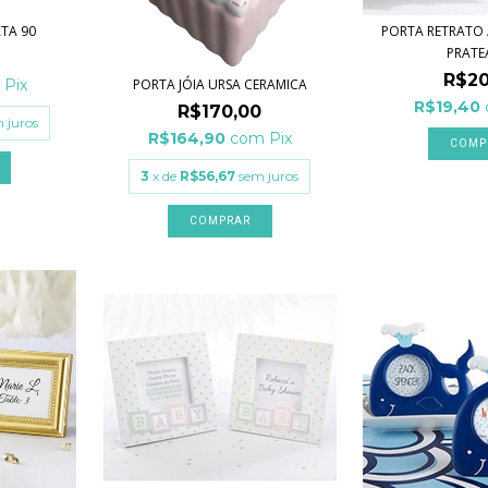
ATA 90
PORTA RETRATO 
PRAT
R$20
PORTA JÓIA URSA CERAMICA
m
Pix
R$19,40
R$170,00
 juros
R$164,90
com
Pix
3
x de
R$56,67
sem juros