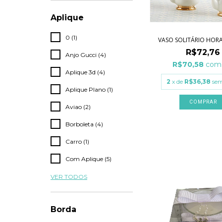
Aplique
0 (1)
VASO SOLITÁRIO HOR
R$72,76
Anjo Gucci (4)
R$70,58
com
Aplique 3d (4)
2
x de
R$36,38
sem
Aplique Plano (1)
Aviao (2)
Borboleta (4)
Carro (1)
Com Aplique (5)
VER TODOS
Borda