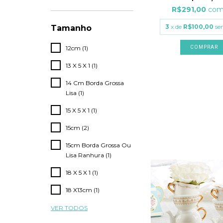
R$291,00
co
3
x de
R$100,00
se
Tamanho
12cm (1)
13 X 5 X 1 (1)
14 Cm Borda Grossa
Lisa (1)
15 X 5 X 1 (1)
15cm (2)
15cm Borda Grossa Ou
Lisa Ranhura (1)
18 X 5 X 1 (1)
18 X13cm (1)
VER TODOS