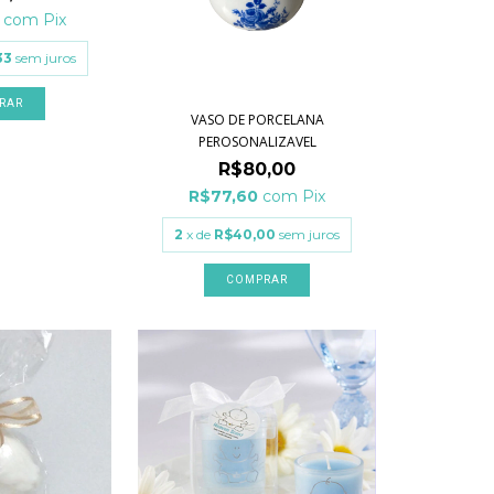
0
com
Pix
33
sem juros
VASO DE PORCELANA
PEROSONALIZAVEL
R$80,00
R$77,60
com
Pix
2
x de
R$40,00
sem juros
COMPRAR