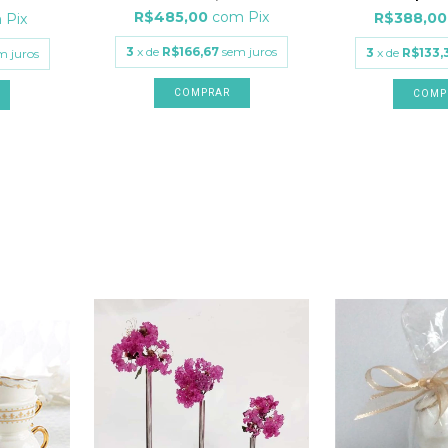
R$485,00
com
Pix
R$388,0
m
Pix
3
x de
R$166,67
sem juros
3
x de
R$133,
m juros