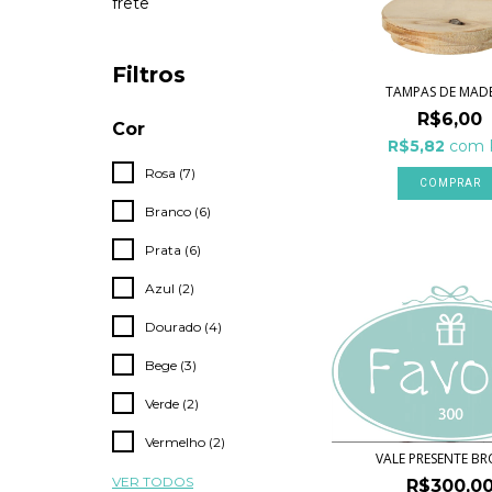
frete
Filtros
TAMPAS DE MADE
R$6,00
Cor
R$5,82
com
Rosa (7)
COMPRAR
Branco (6)
Prata (6)
Azul (2)
Dourado (4)
Bege (3)
Verde (2)
Vermelho (2)
VALE PRESENTE B
VER TODOS
R$300,0