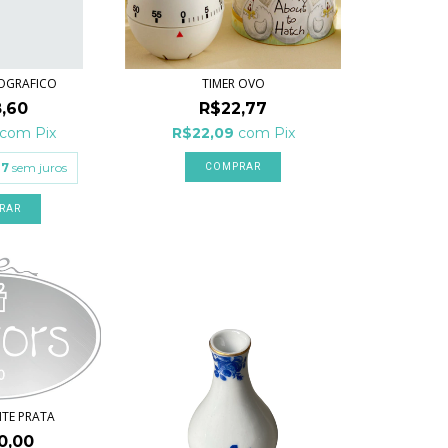
TOGRAFICO
TIMER OVO
,60
R$22,77
com
Pix
R$22,09
com
Pix
87
sem juros
NTE PRATA
0,00