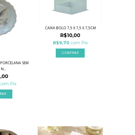
CAIXA BOLO 7,5 X 7,5 X 7,5CM
R$10,00
R$9,70
com
Pix
A PORCELANA SEM
 N...
,00
com
Pix
RAR