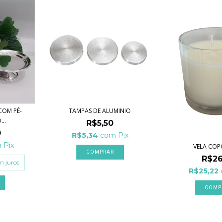
COM PÉ-
TAMPAS DE ALUMINIO
..
R$5,50
0
R$5,34
com
Pix
m
Pix
VELA COP
COMPRAR
R$26
m juros
R$25,22
COMP