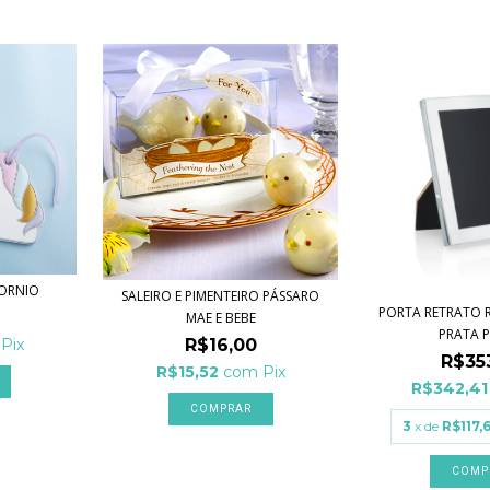
CORNIO
SALEIRO E PIMENTEIRO PÁSSARO
PORTA RETRATO 
MAE E BEBE
PRATA P,
Pix
R$16,00
R$35
R$15,52
com
Pix
R$342,4
3
x de
R$117,
COMP