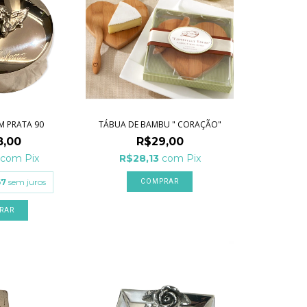
M PRATA 90
TÁBUA DE BAMBU " CORAÇÃO"
8,00
R$29,00
com
Pix
R$28,13
com
Pix
67
sem juros
RAR