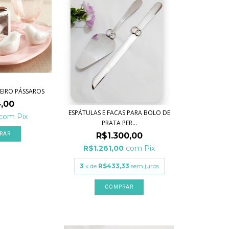
TEIRO PÁSSAROS
,00
ESPÁTULAS E FACAS PARA BOLO DE
com
Pix
PRATA PER...
R$1.300,00
R$1.261,00
com
Pix
3
x de
R$433,33
sem juros
COMPRAR