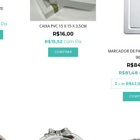
TE
Pix
CAIXA PVC 15 X 15 X 3,5CM
R$16,00
R$15,52
com
Pix
MARCADOR DE PA
9
R$84
R$81,48
2
x de
R$42,