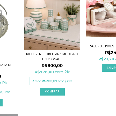
SALEIRO E PIMEN
R$24
KIT HIGIENE PORCELANA MODERNO
R$23,28
E PERSONAL...
RATA DE
R$800,00
R$776,00
com
Pix
0
3
x de
R$266,67
sem juros
m
Pix
m juros
COMPRAR