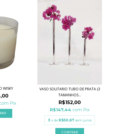
O WISKY
VASO SOLITARIO TUBO DE PRATA (3
TAMANHOS...
,00
R$152,00
com
Pix
R$147,44
com
Pix
RAR
3
x de
R$50,67
sem juros
COMPRAR