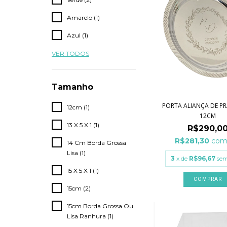
Amarelo (1)
Azul (1)
VER TODOS
Tamanho
PORTA ALIANÇA DE PR
12cm (1)
12CM
13 X 5 X 1 (1)
R$290,0
R$281,30
co
14 Cm Borda Grossa
Lisa (1)
3
x de
R$96,67
sem
15 X 5 X 1 (1)
COMPRAR
15cm (2)
15cm Borda Grossa Ou
Lisa Ranhura (1)