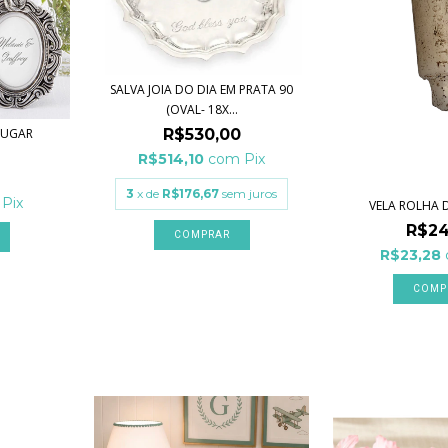
SALVA JOIA DO DIA EM PRATA 90
(OVAL- 18X...
R$530,00
LUGAR
R$514,10
com
Pix
3
x de
R$176,67
sem juros
Pix
VELA ROLHA 
R$24
COMPRAR
R$23,28