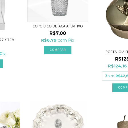
COPO BICO DE JACA APERITIVO
R$7,00
 7 X 7CM
R$6,79
com
Pix
PORTA JOIA E
Pix
R$12
R$124,16
3
x de
R$42,
COMP