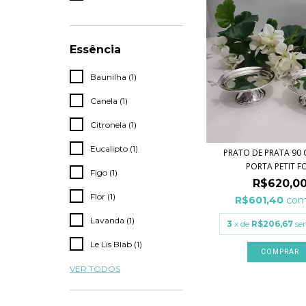
Essência
Baunilha (1)
Canela (1)
Citronela (1)
Eucalipto (1)
PRATO DE PRATA 90 
PORTA PETIT FO.
Figo (1)
R$620,0
Flor (1)
R$601,40
co
Lavanda (1)
3
x de
R$206,67
se
Le Lis Blab (1)
COMPRAR
VER TODOS