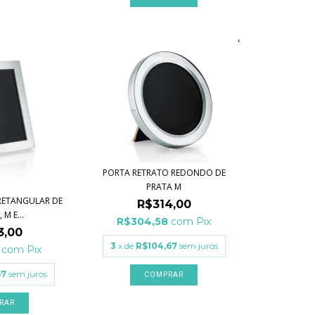
PORTA RETRATO REDONDO DE
PRATA M
RETANGULAR DE
R$314,00
 M E...
R$304,58
com
Pix
3,00
3
x de
R$104,67
sem juros
1
com
Pix
67
sem juros
RAR