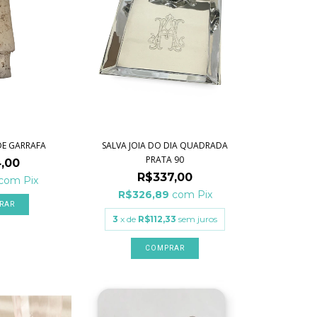
DE GARRAFA
SALVA JOIA DO DIA QUADRADA
PRATA 90
,00
R$337,00
com
Pix
R$326,89
com
Pix
3
x de
R$112,33
sem juros