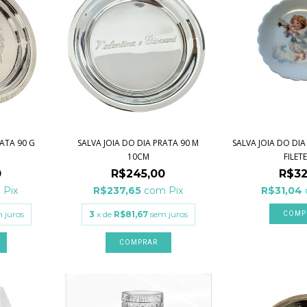
SALVA JOIA DO DIA PRATA 90 M
ATA 90 G
SALVA JOIA DO DI
10CM
FILETE
R$245,00
0
R$32
R$237,65
com
Pix
m
Pix
R$31,04
3
x de
R$81,67
sem juros
 juros
COMP
COMPRAR