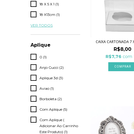
18 X 5 X 1 (1)
18 X13cm (1)
VER TODOS
CAIXA CARTONADA 7 X
Aplique
R$8,00
R$7,76
com
0 (1)
COMPRAR
Anjo Gucci (2)
Aplique 3d (3)
Aviao (1)
Borboleta (2)
Com Aplique (5)
Com Aplique (
Adicionar Ao Carrinho
Este Produto) (1)