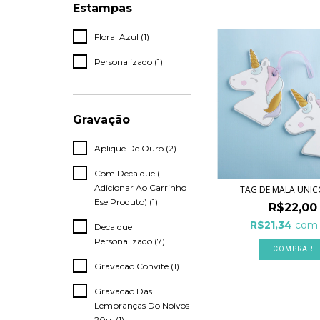
Estampas
Floral Azul (1)
Personalizado (1)
Gravação
Aplique De Ouro (2)
Com Decalque (
Adicionar Ao Carrinho
TAG DE MALA UNI
Ese Produto) (1)
R$22,00
R$21,34
com
Decalque
Personalizado (7)
Gravacao Convite (1)
Gravacao Das
Lembranças Do Noivos
20u. (1)