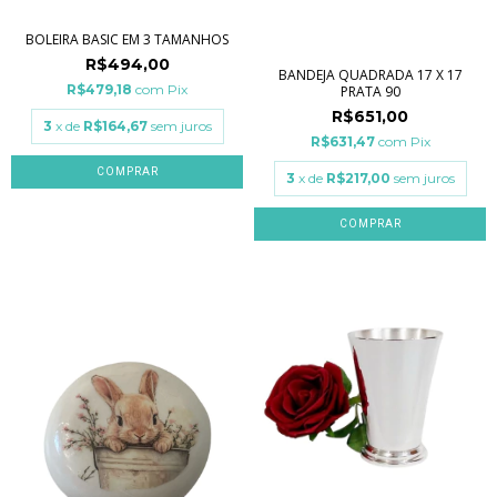
BOLEIRA BASIC EM 3 TAMANHOS
R$494,00
BANDEJA QUADRADA 17 X 17
R$479,18
com
Pix
PRATA 90
R$651,00
3
x de
R$164,67
sem juros
R$631,47
com
Pix
COMPRAR
3
x de
R$217,00
sem juros
COMPRAR