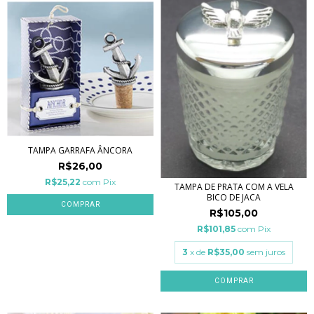
TAMPA GARRAFA ÂNCORA
R$26,00
R$25,22
com
Pix
TAMPA DE PRATA COM A VELA
BICO DE JACA
R$105,00
R$101,85
com
Pix
3
x de
R$35,00
sem juros
COMPRAR