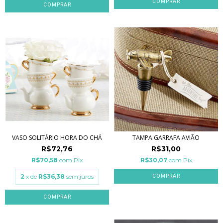
COMPRAR
VASO SOLITÁRIO HORA DO CHÁ
TAMPA GARRAFA AVIÃO
R$72,76
R$31,00
R$70,58
com
Pix
R$30,07
com
Pix
2
x de
R$36,38
sem juros
COMPRAR