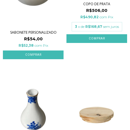
COPO DE PRATA
R$506,00
R$490,82
com
Pix
3
x de
R$168,67
sem juros
SABONETE PERSONALIZADO
R$54,00
COMPRAR
R$52,38
com
Pix